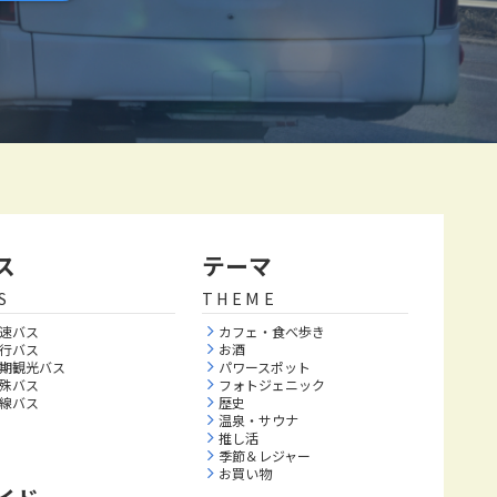
ス
テーマ
S
THEME
速バス
カフェ・食べ歩き
行バス
お酒
期観光バス
パワースポット
殊バス
フォトジェニック
線バス
歴史
温泉・サウナ
推し活
季節＆レジャー
お買い物