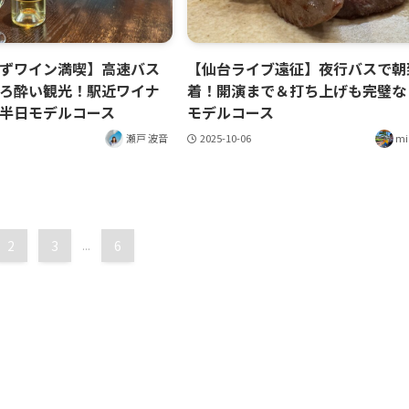
ずワイン満喫】高速バス
【仙台ライブ遠征】夜行バスで朝
ろ酔い観光！駅近ワイナ
着！開演まで＆打ち上げも完璧な
半日モデルコース
モデルコース
瀬戸 波音
2025-10-06
mi
2
3
...
6