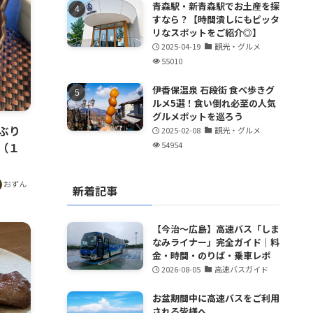
青森駅・新青森駅でお土産を探
すなら？【時間潰しにもピッタ
リなスポットをご紹介◎】
2025-04-19
観光・グルメ
55010
伊香保温泉 石段街 食べ歩きグ
ルメ5選！食い倒れ必至の人気
グルメポットを巡ろう
ぶり
2025-02-08
観光・グルメ
（１
54954
おずん
新着記事
【今治～広島】高速バス「しま
なみライナー」完全ガイド｜料
金・時間・のりば・乗車レポ
2026-08-05
高速バスガイド
お盆期間中に高速バスをご利用
される皆様へ