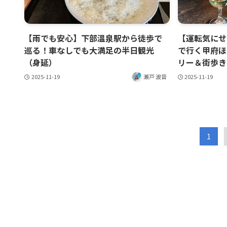
【雨でも安心】下部温泉駅から徒歩で
【運転気にせ
巡る！車なしでも大満足の半日観光
で行く甲府ほ
（身延）
リー＆街歩き
2025-11-19
瀬戸 波音
2025-11-19
1