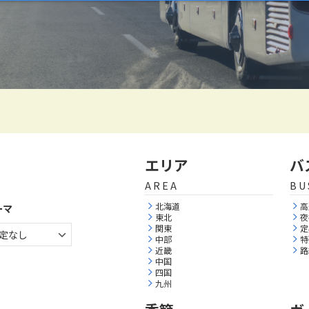
エリア
バ
AREA
BU
北海道
高
ーマ
東北
夜
関東
定
中部
特
近畿
路
中国
四国
九州