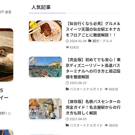
人気記事
瀬戸 波音
【仙台行くなら必見】グルメ＆
スイーツ天国の仙台駅エキナカ
をフロアごとに徹底解説！！
2024-01-04
観光・グルメ
61425
【完全版】初めてでも安心！東
京ディズニーリゾート高速バス
ターミナルへの行き方と周辺設
備を徹底解説
2025-06-23
５
バスターミナルガイド
60328
イー
【保存版】名鉄バスセンターの
完全ガイド！名古屋駅からの行
き方も詳しく解説
西野くに
2023-04-05
バスターミナルガイド
56305