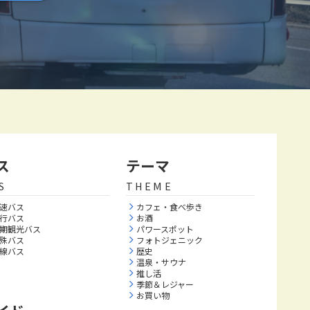
ス
テーマ
S
THEME
速バス
カフェ・食べ歩き
行バス
お酒
期観光バス
パワースポット
殊バス
フォトジェニック
線バス
歴史
温泉・サウナ
推し活
季節＆レジャー
お買い物