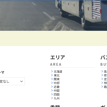
エリア
バ
AREA
BU
北海道
高
ーマ
東北
夜
関東
定
中部
特
近畿
路
中国
四国
九州