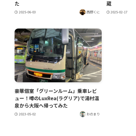
た
蔵
2025-06-03
西野くに
2025-02-17
豪華個室「グリーンルーム」乗車レビ
ュー！噂のLuxRea(ラグリア)で湯村温
泉から大阪へ帰ってみた
2023-05-02
おのまり