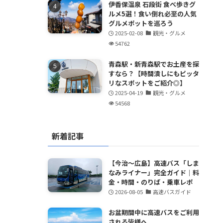
伊香保温泉 石段街 食べ歩きグ
ルメ5選！食い倒れ必至の人気
グルメポットを巡ろう
2025-02-08
観光・グルメ
54762
青森駅・新青森駅でお土産を探
すなら？【時間潰しにもピッタ
リなスポットをご紹介◎】
2025-04-19
観光・グルメ
54568
新着記事
【今治～広島】高速バス「しま
なみライナー」完全ガイド｜料
金・時間・のりば・乗車レポ
2026-08-05
高速バスガイド
お盆期間中に高速バスをご利用
される皆様へ