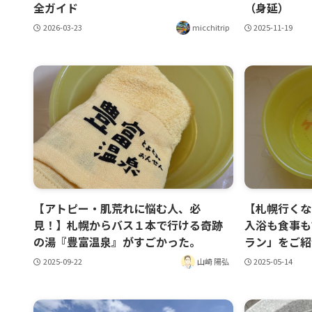
全ガイド
（身延）
2026-03-23
micchitrip
2025-11-19
【アトピー・肌荒れに悩む人、必
【札幌行くな
見！】札幌からバス１本で行ける奇跡
入浴も食事も
の湯『豊富温泉』がすごかった。
ラン」をご紹
2025-09-22
山崎 陽弘
2025-05-14