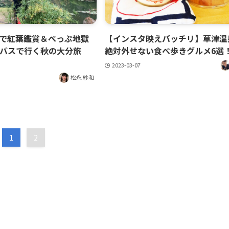
で紅葉鑑賞＆べっぷ地獄
【インスタ映えバッチリ】草津温
バスで行く秋の大分旅
絶対外せない食べ歩きグルメ6選
2023-03-07
松永 紗和
1
2