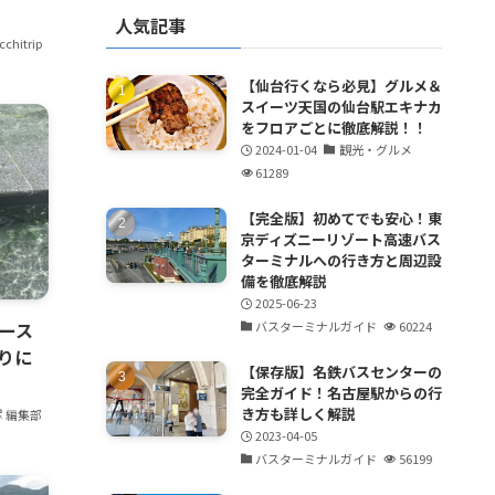
人気記事
cchitrip
【仙台行くなら必見】グルメ＆
スイーツ天国の仙台駅エキナカ
をフロアごとに徹底解説！！
2024-01-04
観光・グルメ
61289
【完全版】初めてでも安心！東
京ディズニーリゾート高速バス
ターミナルへの行き方と周辺設
備を徹底解説
2025-06-23
ース
バスターミナルガイド
60224
りに
【保存版】名鉄バスセンターの
完全ガイド！名古屋駅からの行
き方も詳しく解説
 編集部
2023-04-05
バスターミナルガイド
56199