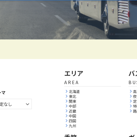
エリア
バ
AREA
BU
北海道
高
ーマ
東北
夜
関東
定
中部
特
近畿
路
中国
四国
九州