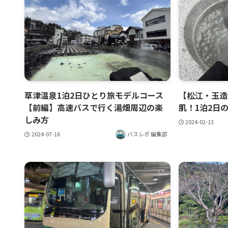
草津温泉1泊2日ひとり旅モデルコース
【松江・玉造
【前編】高速バスで行く湯畑周辺の楽
肌！1泊2日
しみ方
2024-02-13
2024-07-16
バスレポ 編集部