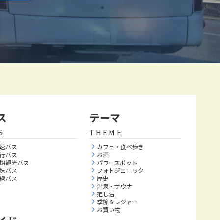
ス
テーマ
S
THEME
速バス
カフェ・食べ歩き
行バス
お酒
期観光バス
パワースポット
殊バス
フォトジェニック
線バス
歴史
温泉・サウナ
推し活
季節＆レジャー
お買い物