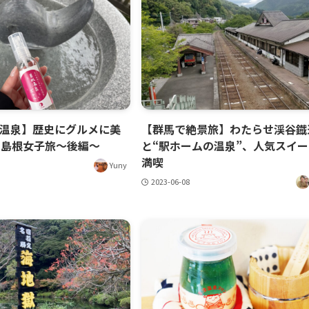
温泉】歴史にグルメに美
【群馬で絶景旅】わたらせ渓谷鐡
の島根女子旅〜後編〜
と“駅ホームの温泉”、人気スイ
満喫
Yuny
2023-06-08