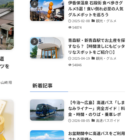
伊香保温泉 石段街 食べ歩きグ
ルメ5選！食い倒れ必至の人気
グルメポットを巡ろう
2025-02-08
観光・グルメ
54874
青森駅・新青森駅でお土産を探
すなら？【時間潰しにもピッタ
リなスポットをご紹介◎】
道
2025-04-19
観光・グルメ
ーツを
54846
山崎 翔
新着記事
【今治～広島】高速バス「しま
なみライナー」完全ガイド｜料
金・時間・のりば・乗車レポ
2026-08-05
高速バスガイド
お盆期間中に高速バスをご利用
される皆様へ