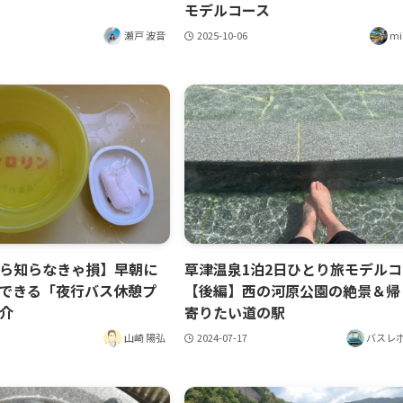
モデルコース
瀬戸 波音
2025-10-06
mi
ら知らなきゃ損】早朝に
草津温泉1泊2日ひとり旅モデルコ
できる「夜行バス休憩プ
【後編】西の河原公園の絶景＆帰
介
寄りたい道の駅
山崎 陽弘
2024-07-17
バスレポ