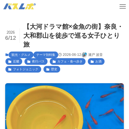
【大河ドラマ館×金魚の街】奈良・
2026
大和郡山を徒歩で巡る女子ひとり
6/12
旅
2026-06-12
瀬戸 波音
観光・グルメ
テーマ別特集
近畿
夜行バス
カフェ・食べ歩き
お酒
フォトジェニック
歴史