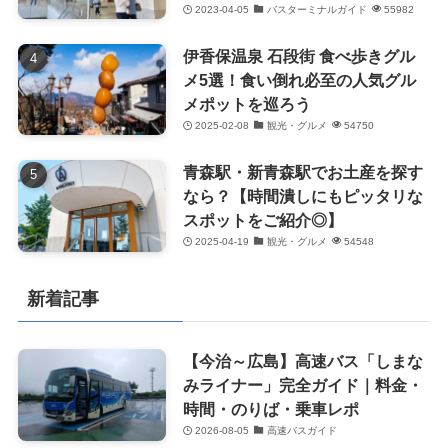
2023-04-05
バスターミナルガイド
55982
伊香保温泉 石段街 食べ歩きグル
メ5選！食い倒れ必至の人気グル
メポットを巡ろう
2025-02-08
観光・グルメ
54750
青森駅・新青森駅でお土産を探す
なら？【時間潰しにもピッタリな
スポットをご紹介◎】
2025-04-19
観光・グルメ
54548
新着記事
【今治～広島】高速バス「しまな
みライナー」完全ガイド｜料金・
時間・のりば・乗車レポ
2026-08-05
高速バスガイド