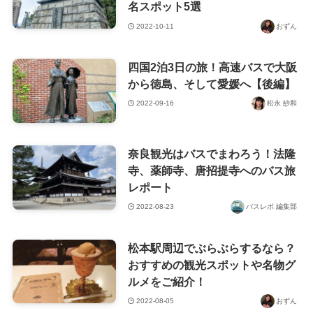
名スポット5選
2022-10-11
おずん
四国2泊3日の旅！高速バスで大阪
から徳島、そして愛媛へ【後編】
2022-09-16
松永 紗和
奈良観光はバスでまわろう！法隆
寺、薬師寺、唐招提寺へのバス旅
レポート
2022-08-23
バスレポ 編集部
松本駅周辺でぶらぶらするなら？
おすすめの観光スポットや名物グ
ルメをご紹介！
2022-08-05
おずん