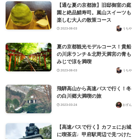
【通な夏の京都旅】旧邸御室の庭
園と絶品鯖寿司。嵐山スイーツも
楽しむ大人の散策コース
2023-08-03
うちや
夏の京都観光モデルコース！貴船
の川床ランチ＆北野天満宮の青も
みじで涼を満喫
2023-08-03
うちや
飛騨高山から高速バスで行く！冬
の白川郷大満喫の旅
2023-03-24
おずん
【高速バスで行く】カフェにお城
に喫茶店♩甲府駅周辺で見つけた