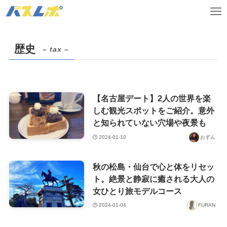
歴史
– tax –
【名古屋デート】2人の世界を楽
しむ観光スポットをご紹介。意外
と知られていない穴場や夜景も
2024-01-10
おずん
秋の松島・仙台で心と体をリセッ
ト。絶景と静寂に癒される大人の
女ひとり旅モデルコース
2024-01-04
FURAN