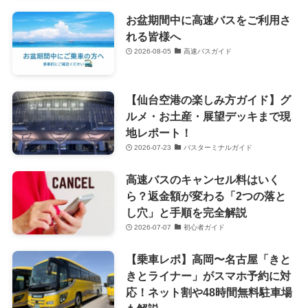
お盆期間中に高速バスをご利用さ
れる皆様へ
2026-08-05
高速バスガイド
【仙台空港の楽しみ方ガイド】グ
ルメ・お土産・展望デッキまで現
地レポート！
2026-07-23
バスターミナルガイド
高速バスのキャンセル料はいく
ら？返金額が変わる「2つの落と
し穴」と手順を完全解説
2026-07-07
初心者ガイド
【乗車レポ】高岡〜名古屋「きと
きとライナー」がスマホ予約に対
応！ネット割や48時間無料駐車場