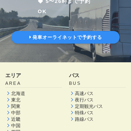
◆ 5〜26時まで予約
OK
発車オーライネットで予約する
エリア
バス
AREA
BUS
北海道
高速バス
東北
夜行バス
関東
定期観光バス
中部
特殊バス
近畿
路線バス
中国