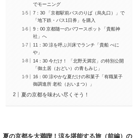
でモーニング
7：30 「京都駅前バスのりば（烏丸口）」で
「地下鉄・バス1日券」を購入
9：00 京都随一のパワースポット「貴船神
社」へ
11：30 涼を呼ぶ川床でランチ「貴船 べに
や」
14：30 今だけ！ 「北野天満宮」の特別公開
「御土居（おどい）の青もみじ」
16：00 涼やかな夏だけの和菓子「有職菓子
御調進所 老松（おいまつ）」
夏の京都を味わい尽くそう！
夏の京都を大満喫！涼を堪能する旅（前編）の