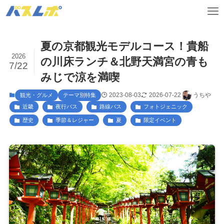
夏の京都観光モデルコース！貴船
2026
の川床ランチ＆北野天満宮の青も
7/22
みじで涼を満喫
2023-08-03
2026-07-22
うちや
観光・グルメ
テーマ別特集
近畿
夜行バス
路線バス
フォトジェニック
歴史
季節＆レジャー
夏
限定イベント