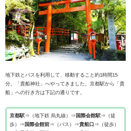
地下鉄とバスを利用して、移動すること約1時間15
分。「貴船神社」へやってきました。京都駅から「貴
船」への行き方は下記の通りです。
京都駅
⇒（地下鉄 烏丸線）⇒
国際会館駅
⇒（徒
歩）⇒
国際会館前
⇒（バス）⇒
貴船口
⇒（徒歩）