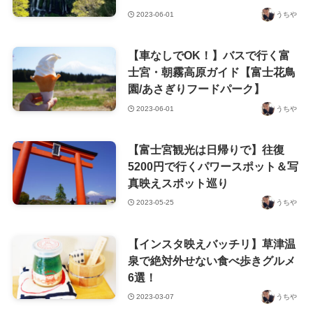
2023-06-01
うちや
【車なしでOK！】バスで行く富
士宮・朝霧高原ガイド【富士花鳥
園/あさぎりフードパーク】
2023-06-01
うちや
【富士宮観光は日帰りで】往復
5200円で行くパワースポット＆写
真映えスポット巡り
2023-05-25
うちや
【インスタ映えバッチリ】草津温
泉で絶対外せない食べ歩きグルメ
6選！
2023-03-07
うちや