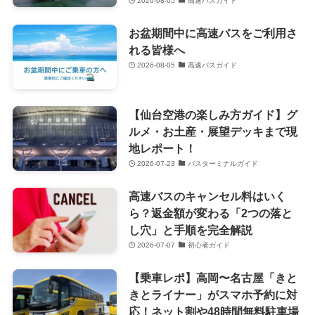
2026-08-05
高速バスガイド
お盆期間中に高速バスをご利用さ
れる皆様へ
2026-08-05
高速バスガイド
【仙台空港の楽しみ方ガイド】グ
ルメ・お土産・展望デッキまで現
地レポート！
2026-07-23
バスターミナルガイド
高速バスのキャンセル料はいく
ら？返金額が変わる「2つの落と
し穴」と手順を完全解説
2026-07-07
初心者ガイド
【乗車レポ】高岡〜名古屋「きと
きとライナー」がスマホ予約に対
応！ネット割や48時間無料駐車場