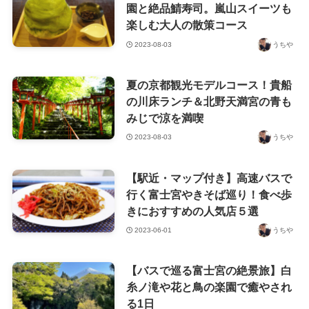
園と絶品鯖寿司。嵐山スイーツも
楽しむ大人の散策コース
2023-08-03
うちや
夏の京都観光モデルコース！貴船
の川床ランチ＆北野天満宮の青も
みじで涼を満喫
2023-08-03
うちや
【駅近・マップ付き】高速バスで
行く富士宮やきそば巡り！食べ歩
きにおすすめの人気店５選
2023-06-01
うちや
【バスで巡る富士宮の絶景旅】白
糸ノ滝や花と鳥の楽園で癒やされ
る1日