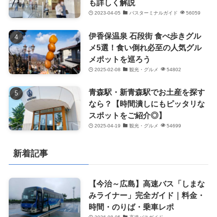
も詳しく解説
2023-04-05
バスターミナルガイド
56059
伊香保温泉 石段街 食べ歩きグル
メ5選！食い倒れ必至の人気グル
メポットを巡ろう
2025-02-08
観光・グルメ
54802
青森駅・新青森駅でお土産を探す
なら？【時間潰しにもピッタリな
スポットをご紹介◎】
2025-04-19
観光・グルメ
54699
新着記事
【今治～広島】高速バス「しまな
みライナー」完全ガイド｜料金・
時間・のりば・乗車レポ