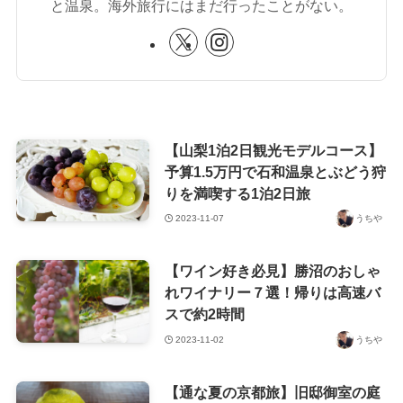
と温泉。海外旅行にはまだ行ったことがない。
【山梨1泊2日観光モデルコース】
予算1.5万円で石和温泉とぶどう狩
りを満喫する1泊2日旅
2023-11-07
うちや
【ワイン好き必見】勝沼のおしゃ
れワイナリー７選！帰りは高速バ
スで約2時間
2023-11-02
うちや
【通な夏の京都旅】旧邸御室の庭