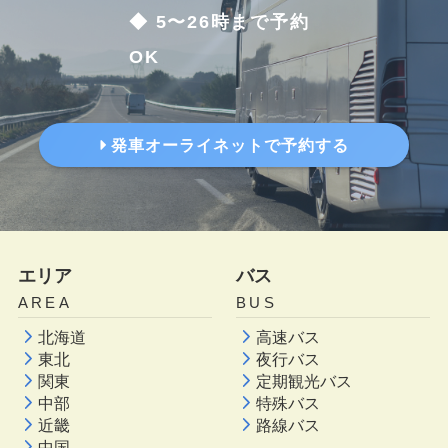
◆ 5〜26時まで予約
OK
発車オーライネットで予約する
エリア
バス
AREA
BUS
北海道
高速バス
東北
夜行バス
関東
定期観光バス
中部
特殊バス
近畿
路線バス
中国