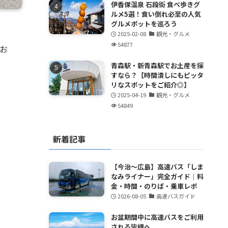
伊香保温泉 石段街 食べ歩きグ
ルメ5選！食い倒れ必至の人気
グルメポットを巡ろう
2025-02-08
観光・グルメ
54877
お
青森駅・新青森駅でお土産を探
すなら？【時間潰しにもピッタ
リなスポットをご紹介◎】
2025-04-19
観光・グルメ
54849
新着記事
【今治～広島】高速バス「しま
なみライナー」完全ガイド｜料
金・時間・のりば・乗車レポ
2026-08-05
高速バスガイド
お盆期間中に高速バスをご利用
される皆様へ