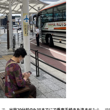
）で、
出発20分前の9:35までにで乗車手続きを済ませ
たら、JR