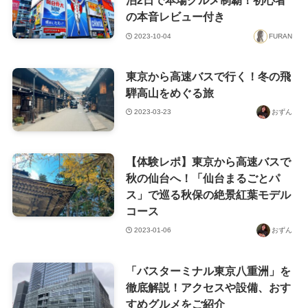
泊2日で本場グルメ制覇！初心者
の本音レビュー付き
2023-10-04
FURAN
東京から高速バスで行く！冬の飛
騨高山をめぐる旅
2023-03-23
おずん
【体験レポ】東京から高速バスで
秋の仙台へ！「仙台まるごとパ
ス」で巡る秋保の絶景紅葉モデル
コース
2023-01-06
おずん
「バスターミナル東京八重洲」を
徹底解説！アクセスや設備、おす
すめグルメをご紹介