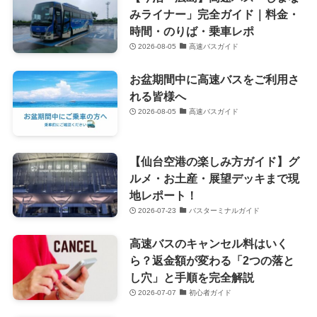
みライナー」完全ガイド｜料金・
時間・のりば・乗車レポ
2026-08-05
高速バスガイド
お盆期間中に高速バスをご利用さ
れる皆様へ
2026-08-05
高速バスガイド
【仙台空港の楽しみ方ガイド】グ
ルメ・お土産・展望デッキまで現
地レポート！
2026-07-23
バスターミナルガイド
高速バスのキャンセル料はいく
ら？返金額が変わる「2つの落と
し穴」と手順を完全解説
2026-07-07
初心者ガイド