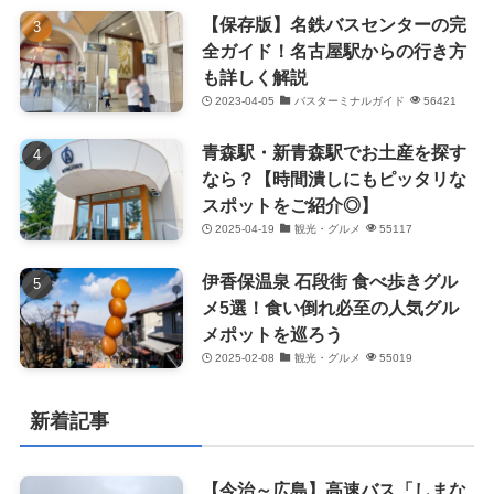
【保存版】名鉄バスセンターの完
全ガイド！名古屋駅からの行き方
も詳しく解説
2023-04-05
バスターミナルガイド
56421
青森駅・新青森駅でお土産を探す
なら？【時間潰しにもピッタリな
スポットをご紹介◎】
2025-04-19
観光・グルメ
55117
伊香保温泉 石段街 食べ歩きグル
メ5選！食い倒れ必至の人気グル
メポットを巡ろう
2025-02-08
観光・グルメ
55019
新着記事
【今治～広島】高速バス「しまな