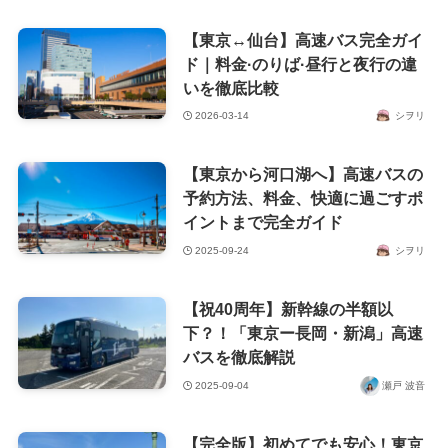
【東京↔︎仙台】高速バス完全ガイ
ド｜料金·のりば·昼行と夜行の違
いを徹底比較
2026-03-14
シヲリ
【東京から河口湖へ】高速バスの
予約方法、料金、快適に過ごすポ
イントまで完全ガイド
2025-09-24
シヲリ
【祝40周年】新幹線の半額以
下？！「東京ー長岡・新潟」高速
バスを徹底解説
2025-09-04
瀬戸 波音
【完全版】初めてでも安心！東京