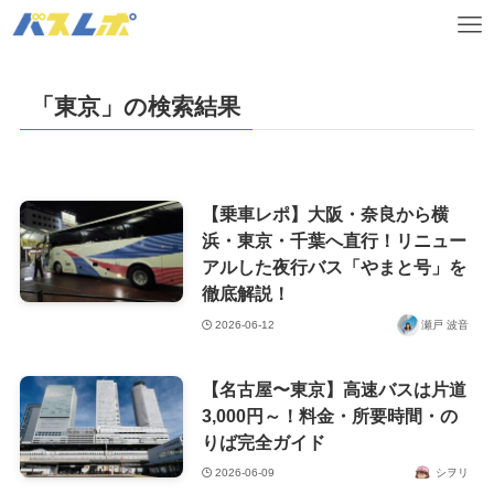
「東京」の検索結果
【乗車レポ】大阪・奈良から横
浜・東京・千葉へ直行！リニュー
アルした夜行バス「やまと号」を
徹底解説！
2026-06-12
瀬戸 波音
【名古屋〜東京】高速バスは片道
3,000円～！料金・所要時間・の
りば完全ガイド
2026-06-09
シヲリ