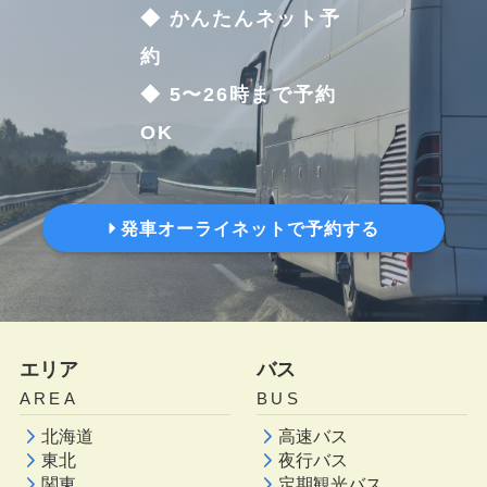
◆ かんたんネット予
約
◆ 5〜26時まで予約
OK
発車オーライネットで予約する
エリア
バス
AREA
BUS
北海道
高速バス
東北
夜行バス
関東
定期観光バス