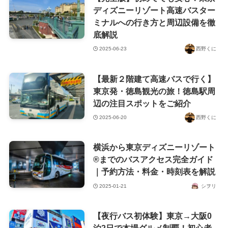
ディズニーリゾート高速バスター
ミナルへの行き方と周辺設備を徹
底解説
2025-06-23
西野くに
【最新２階建て高速バスで行く】
東京発・徳島観光の旅！徳島駅周
辺の注目スポットをご紹介
2025-06-20
西野くに
横浜から東京ディズニーリゾート
®︎までのバスアクセス完全ガイド
｜予約方法・料金・時刻表を解説
2025-01-21
シヲリ
【夜行バス初体験】東京→大阪0