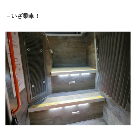
－いざ乗車！