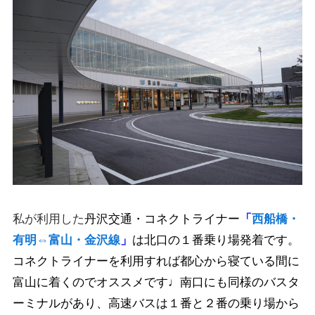
私が利用した
丹沢交通・コネクトライナー
「
西船橋・
有明⇔富山・金沢線
」
は北口の１番乗り場発着です。
コネクトライナーを利用すれば都心から寝ている間に
富山に着くのでオススメです♩南口にも同様のバスタ
ーミナルがあり、高速バスは１番と２番の乗り場から