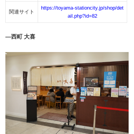
https://toyama-stationcity.jp/shop/det
関連サイト
ail.php?id=82
―西町 大喜