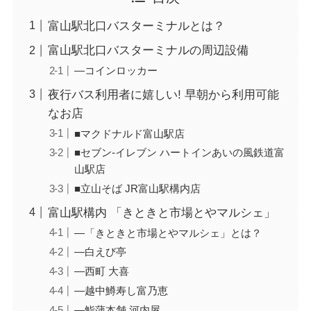
富山駅北口バスターミナルとは？
富山駅北口バスターミナルの周辺設備
―コインロッカー
夜行バス利用者に嬉しい! 早朝から利用可能
なお店
■マクドナルド富山駅店
■セブン-イレブン ハートインあいの風鉄道富
山駅店
■立山そば JR富山駅構内店
富山駅構内 「きときと市場とやマルシェ」
―「きときと市場とやマルシェ」とは？
―白えび亭
―西町 大喜
―越中鱒寿し富乃恵
―鮨蒲本舗 河内屋