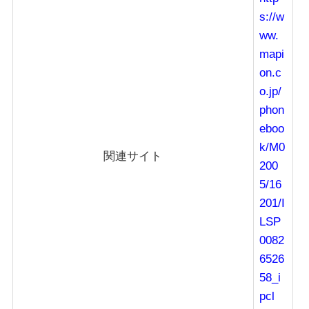
s://w
ww.
mapi
on.c
o.jp/
phon
eboo
k/M0
関連サイト
200
5/16
201/I
LSP
0082
6526
58_i
pcl