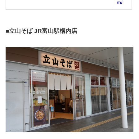
m/
■立山そば JR富山駅構内店