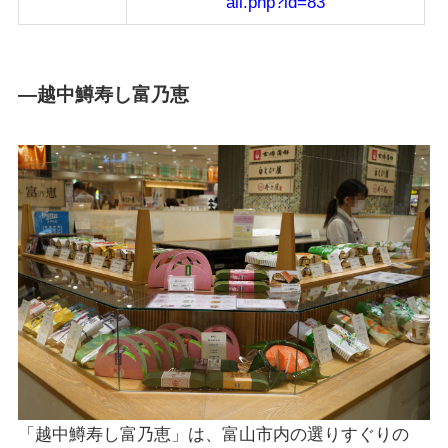
ail.php?id=83
―越中鱒寿し富乃恵
「越中鱒寿し富乃恵」は、富山市内の選りすぐりの