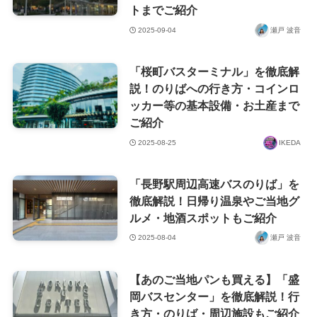
トまでご紹介
2025-09-04
瀬戸 波音
「桜町バスターミナル」を徹底解
説！のりばへの行き方・コインロ
ッカー等の基本設備・お土産まで
ご紹介
2025-08-25
IKEDA
「長野駅周辺高速バスのりば」を
徹底解説！日帰り温泉やご当地グ
ルメ・地酒スポットもご紹介
2025-08-04
瀬戸 波音
【あのご当地パンも買える】「盛
岡バスセンター」を徹底解説！行
き方・のりば・周辺施設もご紹介