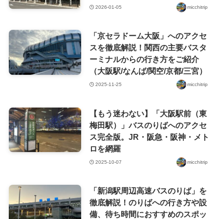
2026-01-05
micchitrip
「京セラドーム大阪」へのアクセ
スを徹底解説！関西の主要バスタ
ーミナルからの行き方をご紹介
（大阪駅/なんば/関空/京都/三宮）
2025-11-25
micchitrip
【もう迷わない】「大阪駅前（東
梅田駅）」バスのりばへのアクセ
ス完全版。JR・阪急・阪神・メト
ロを網羅
2025-10-07
micchitrip
「新潟駅周辺高速バスのりば」を
徹底解説！のりばへの行き方や設
備、待ち時間におすすめのスポッ