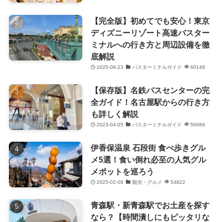
【完全版】初めてでも安心！東京
ディズニーリゾート高速バスター
ミナルへの行き方と周辺設備を徹
底解説
2025-06-23
バスターミナルガイド
60146
【保存版】名鉄バスセンターの完
全ガイド！名古屋駅からの行き方
も詳しく解説
2023-04-05
バスターミナルガイド
56086
伊香保温泉 石段街 食べ歩きグル
メ5選！食い倒れ必至の人気グル
メポットを巡ろう
2025-02-08
観光・グルメ
54822
青森駅・新青森駅でお土産を探す
なら？【時間潰しにもピッタリな