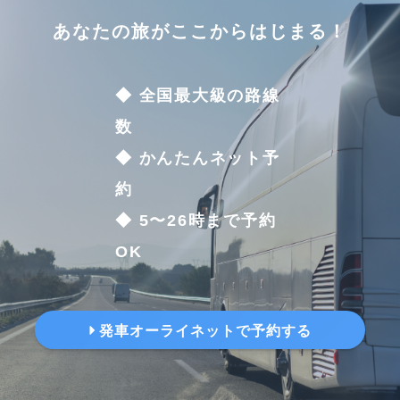
あなたの旅がここからはじまる！
◆ 全国最大級の路線
数
◆ かんたんネット予
約
◆ 5〜26時まで予約
OK
発車オーライネットで予約する