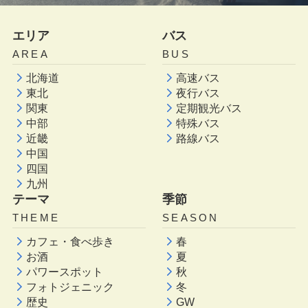
エリア
バス
AREA
BUS
北海道
高速バス
東北
夜行バス
関東
定期観光バス
中部
特殊バス
近畿
路線バス
中国
四国
九州
テーマ
季節
THEME
SEASON
カフェ・食べ歩き
春
お酒
夏
パワースポット
秋
フォトジェニック
冬
歴史
GW