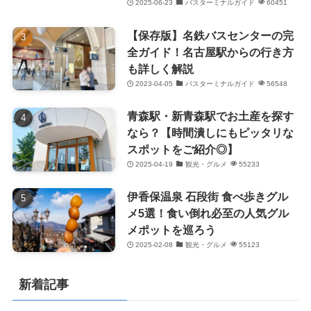
2025-06-23
バスターミナルガイド
60451
【保存版】名鉄バスセンターの完
全ガイド！名古屋駅からの行き方
も詳しく解説
2023-04-05
バスターミナルガイド
56548
青森駅・新青森駅でお土産を探す
なら？【時間潰しにもピッタリな
スポットをご紹介◎】
2025-04-19
観光・グルメ
55233
伊香保温泉 石段街 食べ歩きグル
メ5選！食い倒れ必至の人気グル
メポットを巡ろう
2025-02-08
観光・グルメ
55123
新着記事