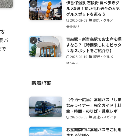
伊香保温泉 石段街 食べ歩きグ
ルメ5選！食い倒れ必至の人気
グルメポットを巡ろう
2025-02-08
観光・グルメ
54845
攻
青森駅・新青森駅でお土産を探
要バ
すなら？【時間潰しにもピッタ
まで
リなスポットをご紹介◎】
2025-04-19
観光・グルメ
54796
新着記事
【今治～広島】高速バス「しま
なみライナー」完全ガイド｜料
金・時間・のりば・乗車レポ
2026-08-05
高速バスガイド
お盆期間中に高速バスをご利用
される皆様へ