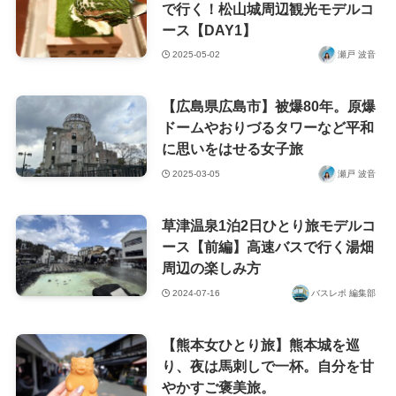
で行く！松山城周辺観光モデルコ
ース【DAY1】
2025-05-02
瀬戸 波音
【広島県広島市】被爆80年。原爆
ドームやおりづるタワーなど平和
に思いをはせる女子旅
2025-03-05
瀬戸 波音
草津温泉1泊2日ひとり旅モデルコ
ース【前編】高速バスで行く湯畑
周辺の楽しみ方
2024-07-16
バスレポ 編集部
【熊本女ひとり旅】熊本城を巡
り、夜は馬刺しで一杯。自分を甘
やかすご褒美旅。