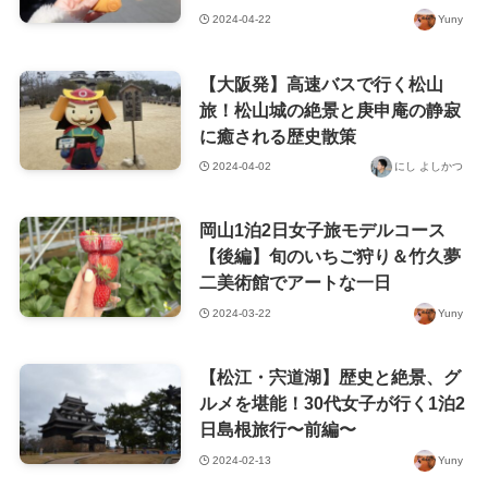
2024-04-22
Yuny
【大阪発】高速バスで行く松山
旅！松山城の絶景と庚申庵の静寂
に癒される歴史散策
2024-04-02
にし よしかつ
岡山1泊2日女子旅モデルコース
【後編】旬のいちご狩り＆竹久夢
二美術館でアートな一日
2024-03-22
Yuny
【松江・宍道湖】歴史と絶景、グ
ルメを堪能！30代女子が行く1泊2
日島根旅行〜前編〜
2024-02-13
Yuny