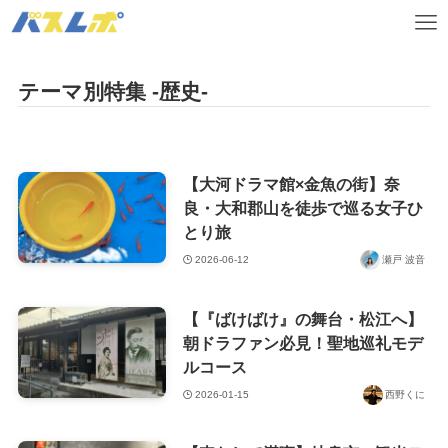
テーマ別特集 -歴史-
【大河ドラマ館×金魚の街】奈
良・大和郡山を徒歩で巡る女子ひ
とり旅
2026-06-12
瀬戸 波音
【『ばけばけ』の舞台・松江へ】
朝ドラファン必見！聖地巡礼モデ
ルコース
2026-01-15
西野くに