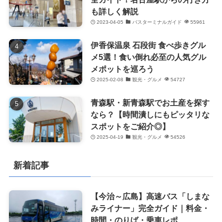
も詳しく解説
2023-04-05
バスターミナルガイド
55961
伊香保温泉 石段街 食べ歩きグル
メ5選！食い倒れ必至の人気グル
メポットを巡ろう
2025-02-08
観光・グルメ
54727
青森駅・新青森駅でお土産を探す
なら？【時間潰しにもピッタリな
スポットをご紹介◎】
2025-04-19
観光・グルメ
54526
新着記事
【今治～広島】高速バス「しまな
みライナー」完全ガイド｜料金・
時間・のりば・乗車レポ