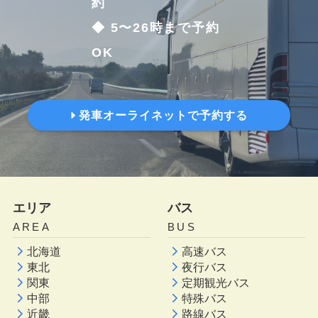
約
◆ 5〜26時まで予約
OK
発車オーライネットで予約する
エリア
バス
AREA
BUS
北海道
高速バス
東北
夜行バス
関東
定期観光バス
中部
特殊バス
近畿
路線バス