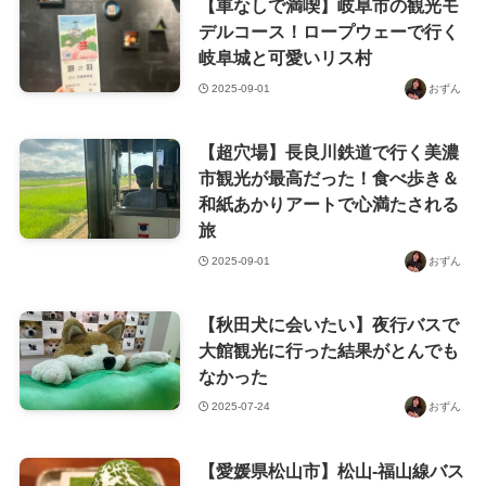
【車なしで満喫】岐阜市の観光モ
デルコース！ロープウェーで行く
岐阜城と可愛いリス村
2025-09-01
おずん
【超穴場】長良川鉄道で行く美濃
市観光が最高だった！食べ歩き＆
和紙あかりアートで心満たされる
旅
2025-09-01
おずん
【秋田犬に会いたい】夜行バスで
大館観光に行った結果がとんでも
なかった
2025-07-24
おずん
【愛媛県松山市】松山-福山線バス