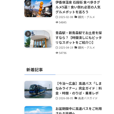
伊香保温泉 石段街 食べ歩きグ
ルメ5選！食い倒れ必至の人気
グルメポットを巡ろう
2025-02-08
観光・グルメ
54845
青森駅・新青森駅でお土産を探
すなら？【時間潰しにもピッタ
リなスポットをご紹介◎】
2025-04-19
観光・グルメ
54796
新着記事
【今治～広島】高速バス「しま
なみライナー」完全ガイド｜料
金・時間・のりば・乗車レポ
2026-08-05
高速バスガイド
お盆期間中に高速バスをご利用
される皆様へ