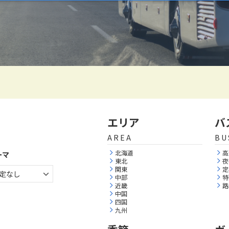
エリア
バ
AREA
BU
北海道
高
ーマ
東北
夜
関東
定
中部
特
近畿
路
中国
四国
九州