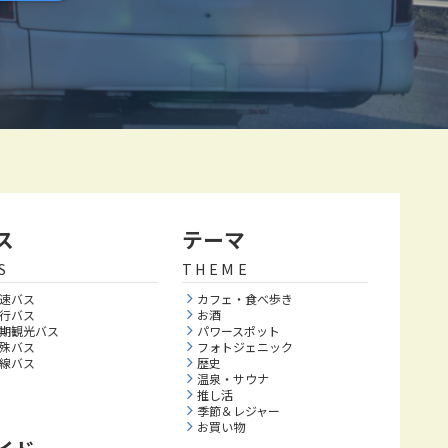
ス
テーマ
S
THEME
速バス
カフェ・食べ歩き
行バス
お酒
期観光バス
パワースポット
殊バス
フォトジェニック
線バス
歴史
温泉・サウナ
推し活
季節＆レジャー
お買い物