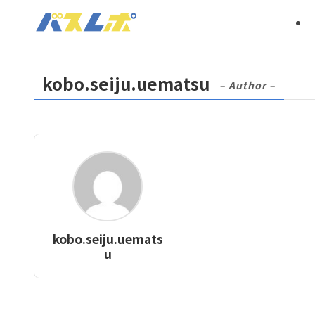
kobo.seiju.uematsu
– Author –
kobo.seiju.uemats
u