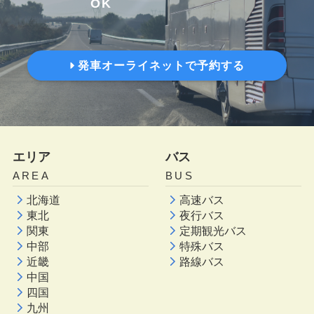
OK
発車オーライネットで予約する
エリア
バス
AREA
BUS
北海道
高速バス
東北
夜行バス
関東
定期観光バス
中部
特殊バス
近畿
路線バス
中国
四国
九州