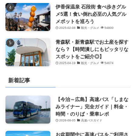
伊香保温泉 石段街 食べ歩きグル
メ5選！食い倒れ必至の人気グル
メポットを巡ろう
2025-02-08
観光・グルメ
54800
青森駅・新青森駅でお土産を探す
なら？【時間潰しにもピッタリな
スポットをご紹介◎】
2025-04-19
観光・グルメ
54674
新着記事
【今治～広島】高速バス「しまな
みライナー」完全ガイド｜料金・
時間・のりば・乗車レポ
2026-08-05
高速バスガイド
お盆期間中に高速バスをご利用さ