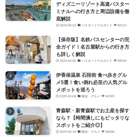
ディズニーリゾート高速バスター
ミナルへの行き方と周辺設備を徹
底解説
2025-06-23
バスターミナルガイド
60112
【保存版】名鉄バスセンターの完
全ガイド！名古屋駅からの行き方
も詳しく解説
2023-04-05
バスターミナルガイド
56033
伊香保温泉 石段街 食べ歩きグル
メ5選！食い倒れ必至の人気グル
メポットを巡ろう
2025-02-08
観光・グルメ
54785
青森駅・新青森駅でお土産を探す
なら？【時間潰しにもピッタリな
スポットをご紹介◎】
2025-04-19
観光・グルメ
54638