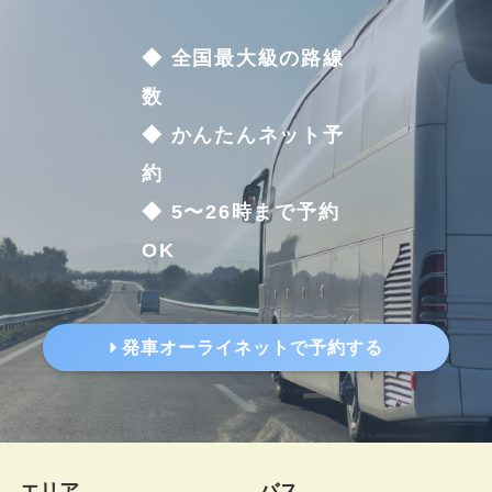
◆ 全国最大級の路線
数
◆ かんたんネット予
約
◆ 5〜26時まで予約
OK
発車オーライネットで予約する
エリア
バス