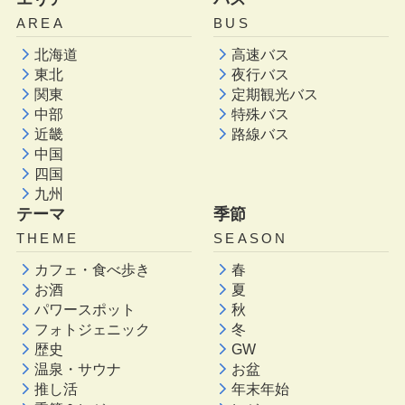
AREA
BUS
北海道
高速バス
東北
夜行バス
関東
定期観光バス
中部
特殊バス
近畿
路線バス
中国
四国
九州
テーマ
季節
THEME
SEASON
カフェ・食べ歩き
春
お酒
夏
パワースポット
秋
フォトジェニック
冬
歴史
GW
温泉・サウナ
お盆
推し活
年末年始