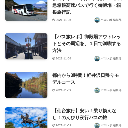
急箱根高速バスで行く御殿場・箱
根旅行記
2021-11-25
バスレポ 編集部
【バス旅レポ】御殿場アウトレッ
トとその周辺を、１日で満喫する
方法
2021-11-09
バスレポ 編集部
都内から3時間！軽井沢日帰りモ
デルコース
2021-11-09
バスレポ 編集部
【仙台旅行】安い！乗り換えな
し！のんびり夜行バスの旅
2021-11-09
バスレポ 編集部