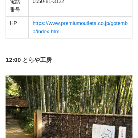
電話
0550-81-3122
番号
HP
https://www.premiumoutlets.co.jp/gotemb
a/index.html
12:00 とらや工房