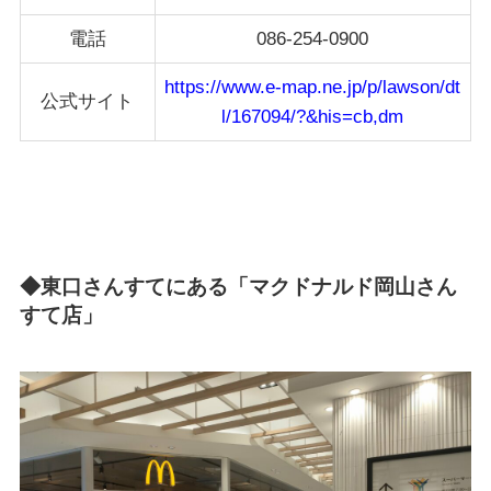
電話
086-254-0900
https://www.e-map.ne.jp/p/lawson/dt
公式サイト
l/167094/?&his=cb,dm
◆東口さんすてにある「マクドナルド
岡山さん
すて店
」