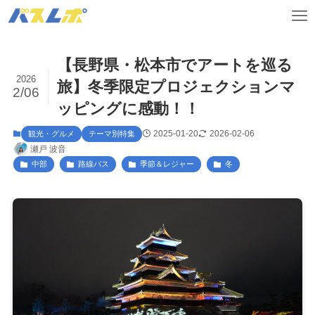
【長野県・松本市でアートを巡る
2026
旅】冬季限定プロジェクションマ
2/06
ッピングに感動！！
2025-01-20
2026-02-06
観光・グルメ
テーマ別特集
瀬戸 波音
中部
路線バス
季節＆レジャー
冬