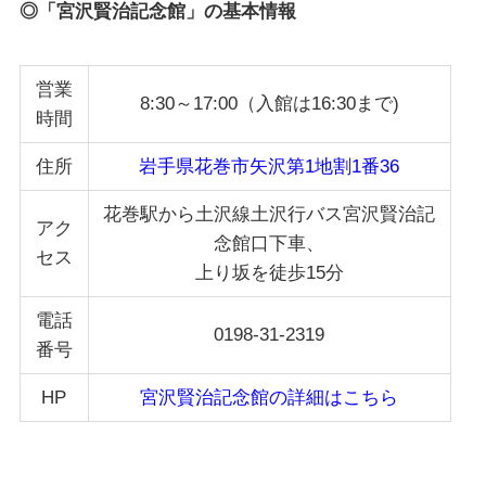
◎「宮沢賢治記念館」の基本情報
営業
8:30～17:00（入館は16:30まで)
時間
住所
岩手県花巻市矢沢第1地割1番36
花巻駅から土沢線土沢行バス宮沢賢治記
アク
念館口下車、
セス
上り坂を徒歩15分
電話
0198-31-2319
番号
HP
宮沢賢治記念館の詳細はこちら