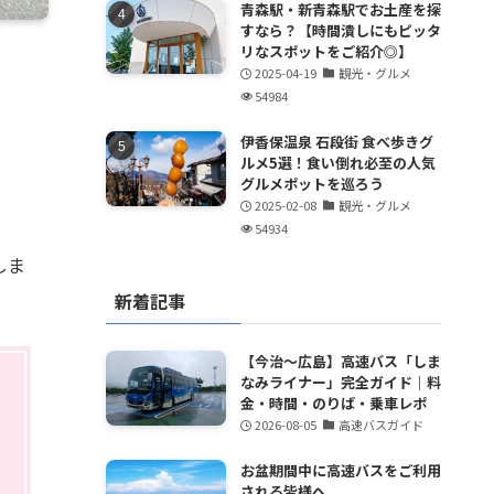
青森駅・新青森駅でお土産を探
すなら？【時間潰しにもピッタ
リなスポットをご紹介◎】
2025-04-19
観光・グルメ
54984
伊香保温泉 石段街 食べ歩きグ
ルメ5選！食い倒れ必至の人気
グルメポットを巡ろう
2025-02-08
観光・グルメ
54934
しま
新着記事
【今治～広島】高速バス「しま
なみライナー」完全ガイド｜料
金・時間・のりば・乗車レポ
2026-08-05
高速バスガイド
お盆期間中に高速バスをご利用
される皆様へ