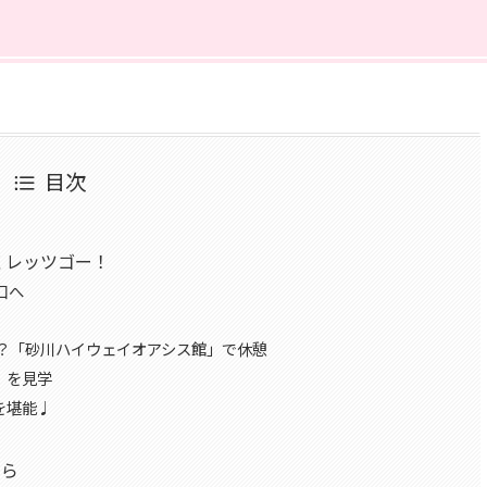
目次
くレッツゴー！
口へ
A！？「砂川ハイウェイオアシス館」で休憩
園」を見学
トを堪能♩
ちら