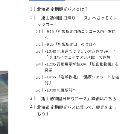
北海道 定期観光バスとは？
「旭山動物園 日帰りコース」へさっそくレ
ッツゴー！
–9:15「札幌駅北口西コンコース内」窓口
へ
–9:25「札幌駅北口」のりばへ
–10:40 北海道では珍しい大きさのSA！？
「砂川ハイウェイオアシス館」で休憩
–12:05 行動展示が魅力の「旭山動物園」を
見学
–16:55 「岩瀬牧場」で濃厚ジェラートを堪
能♩
–19:00 札幌駅前へ
「旭山動物園日帰りコース」詳細はこちら
北海道 定期観光バスに乗って、観光を楽し
もう！