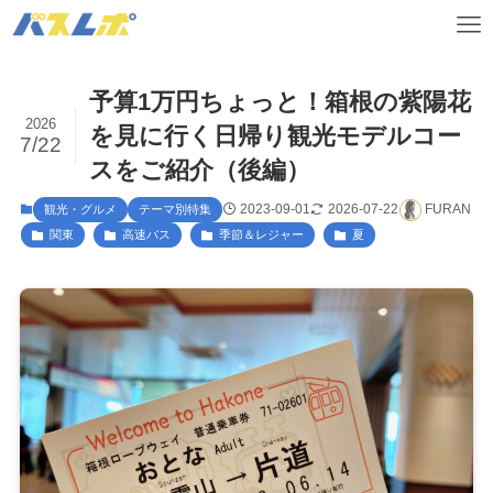
予算1万円ちょっと！箱根の紫陽花
2026
を見に行く日帰り観光モデルコー
7/22
スをご紹介（後編）
2023-09-01
2026-07-22
FURAN
観光・グルメ
テーマ別特集
関東
高速バス
季節＆レジャー
夏