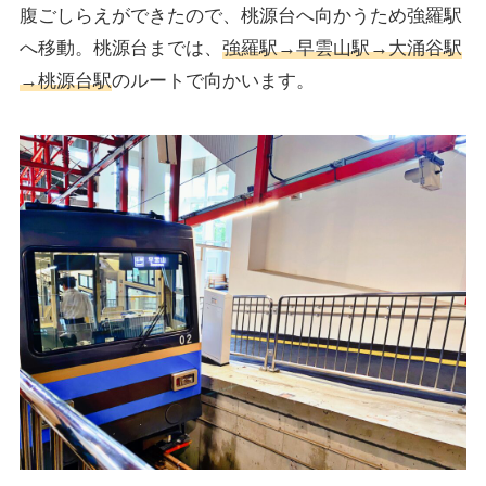
腹ごしらえができたので、桃源台へ向かうため強羅駅
へ移動。桃源台までは、
強羅駅→早雲山駅→大涌谷駅
→桃源台駅
のルートで向かいます。