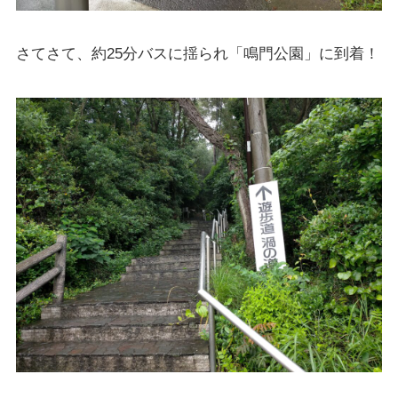
さてさて、約25分バスに揺られ「鳴門公園」に到着！