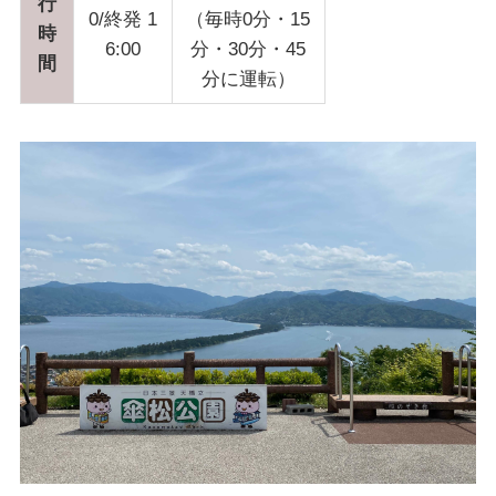
行
0/終発 1
（毎時0分・15
時
6:00
分・30分・45
間
分に運転）