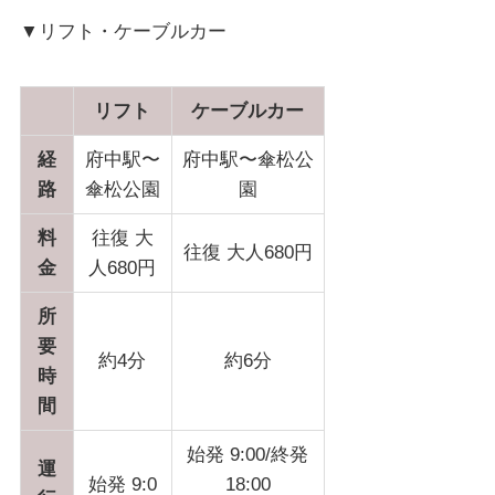
▼リフト・ケーブルカー
リフト
ケーブルカー
経
府中駅〜
府中駅〜傘松公
路
傘松公園
園
料
往復 大
往復 大人680円
金
人680円
所
要
約4分
約6分
時
間
始発 9:00/終発
運
始発 9:0
18:00