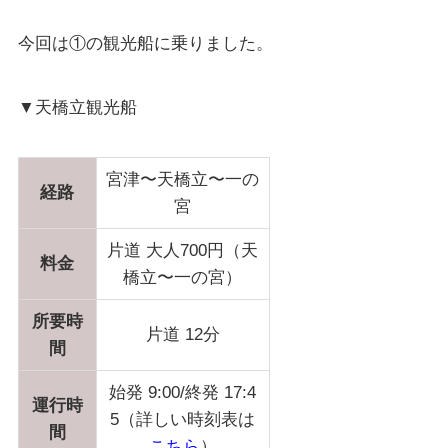
今回は①の観光船に乗りました。
▼天橋立観光船
宮津〜天橋立〜一の
経路
宮
片道 大人700円（天
料金
橋立〜一の宮）
所要時
片道 12分
間
始発 9:00/終発 17:4
運行時
5（詳しい時刻表は
間
こちら
）