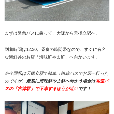
まずは阪急バスに乗って、大阪から天橋立駅へ。
到着時間は12:30。昼食の時間帯なので、すぐに有名
な海鮮丼のお店「海味鮮やま鮮」へ向かいます。
※今回私は天橋立駅で降車→路線バスでお店へ行った
のですが、
最初に海味鮮やま鮮へ向かう場合は
高速バ
スの「宮津駅」で下車するほうが近い
です！