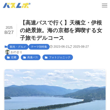
【高速バスで行く】天橋立・伊根
2025
の絶景旅。海の京都を満喫する女
8/27
子旅モデルコース
2023-06-21
2025-08-27
観光・グルメ
テーマ別特集
おのまり
近畿
高速バス
フォトジェニック