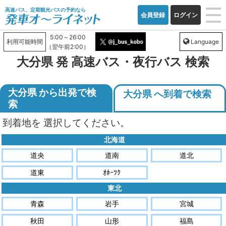
高速バス、定期観光バスの予約なら
会員登録
ログイン
5:00～26:00
利用可能時間
Language
（翌午前2:00）
大分県 発 高速バス・夜行バス 検索
大分県 から出発で検
大分県 へ到着で検索
索
到着地
を
選択してください。
北海道
道央
道南
道北
道東
ｵﾎｰﾂｸ
東北
青森
岩手
宮城
秋田
山形
福島