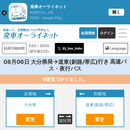
発車オーライネット
開く
KOBO Co., Ltd.
FREE - Google Play
高速バス、定期観光バスの予約なら
会員登録
ログイン
5:00～26:00
利用可能時間
Language
（翌午前2:00）
発→
行き 高速バ
08月06日
大分県
道東(釧路/帯広)
ス・夜行バス
0便見つかりました。
出発地
到着地
大分県
道東(釧路/帯広)
変更
変更
逆区間