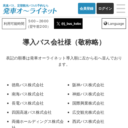
高速バス、定期観光バスの予約なら
会員登録
ログイン
5:00～26:00
利用可能時間
Language
（翌午前2:00）
導入バス会社様（敬称略）
表記の順番は発車オーライネット導入順に左から右へ並んでおり
ます。
徳島バス株式会社
阪神バス株式会社
南海バス株式会社
神姫バス株式会社
長電バス株式会社
国際興業株式会社
四国高速バス株式会社
広交観光株式会社
両備ホールディングス株式会
西武バス株式会社
社