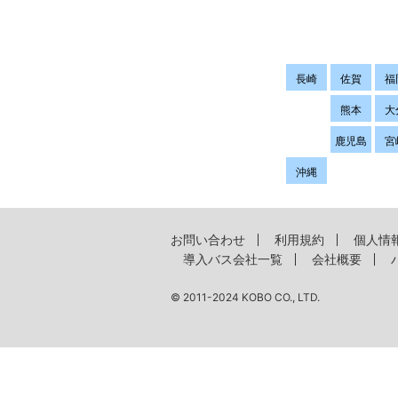
長崎
佐賀
福
熊本
大
鹿児島
宮
沖縄
お問い合わせ
利用規約
個人情
導入バス会社一覧
会社概要
© 2011-2024 KOBO CO., LTD.