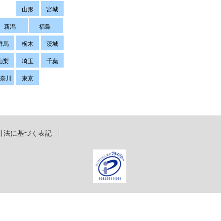
山形
宮城
新潟
福島
群馬
栃木
茨城
山梨
埼玉
千葉
神奈川
東京
引法に基づく表記