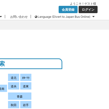
ようこそ！
ゲスト
様
会員登録
ログイン
お問い合わせ
Language (Divert to Japan Bus Online)
索
道北
ｵﾎｰﾂｸ
道央
道東
道南
青森
秋田
岩手