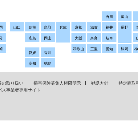
石川
富山
岡
山口
島根
鳥取
兵庫
京都
滋賀
福井
長野
分
広島
岡山
大阪
奈良
岐阜
崎
和歌山
三重
愛知
静岡
愛媛
香川
高知
徳島
報の取り扱い
損害保険募集人権限明示
勧誘方針
特定商取
バス事業者専用サイト