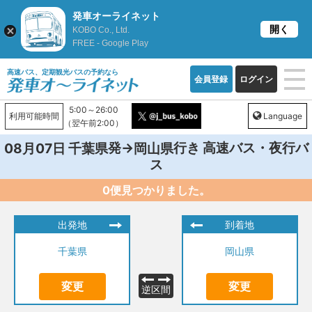
発車オーライネット
開く
KOBO Co., Ltd.
FREE - Google Play
高速バス、定期観光バスの予約なら
会員登録
ログイン
5:00～26:00
利用可能時間
Language
（翌午前2:00）
発→
行き 高速バス・夜行バ
08月07日
千葉県
岡山県
ス
0便見つかりました。
出発地
到着地
千葉県
岡山県
変更
変更
逆区間