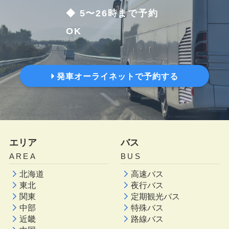
◆ 5〜26時まで予約
OK
発車オーライネットで予約する
エリア
バス
AREA
BUS
北海道
高速バス
東北
夜行バス
関東
定期観光バス
中部
特殊バス
近畿
路線バス