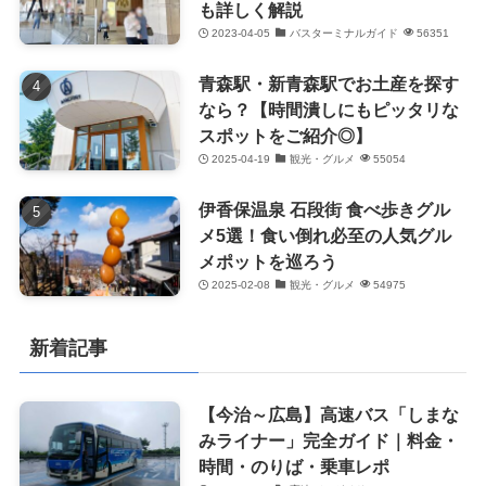
も詳しく解説
2023-04-05
バスターミナルガイド
56351
青森駅・新青森駅でお土産を探す
なら？【時間潰しにもピッタリな
スポットをご紹介◎】
2025-04-19
観光・グルメ
55054
伊香保温泉 石段街 食べ歩きグル
メ5選！食い倒れ必至の人気グル
メポットを巡ろう
2025-02-08
観光・グルメ
54975
新着記事
【今治～広島】高速バス「しまな
みライナー」完全ガイド｜料金・
時間・のりば・乗車レポ