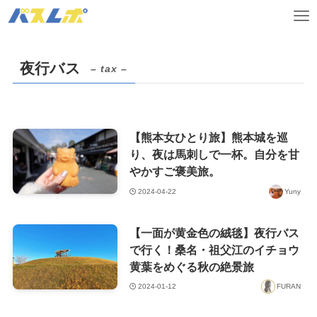
夜行バス
– tax –
【熊本女ひとり旅】熊本城を巡
り、夜は馬刺しで一杯。自分を甘
やかすご褒美旅。
2024-04-22
Yuny
【一面が黄金色の絨毯】夜行バス
で行く！桑名・祖父江のイチョウ
黄葉をめぐる秋の絶景旅
2024-01-12
FURAN