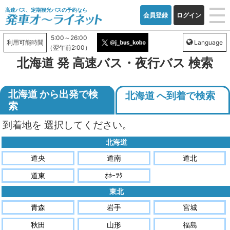
高速バス、定期観光バスの予約なら
会員登録
ログイン
5:00～26:00
利用可能時間
Language
（翌午前2:00）
北海道 発 高速バス・夜行バス 検索
北海道 から出発で検
北海道 へ到着で検索
索
到着地
を
選択してください。
北海道
道央
道南
道北
道東
ｵﾎｰﾂｸ
東北
青森
岩手
宮城
秋田
山形
福島