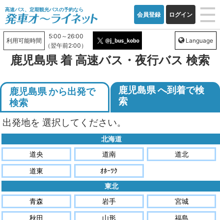
高速バス、定期観光バスの予約なら
会員登録
ログイン
5:00～26:00
利用可能時間
Language
（翌午前2:00）
鹿児島県 着 高速バス・夜行バス 検索
鹿児島県 へ到着で検
鹿児島県 から出発で
索
検索
出発地
を
選択してください。
北海道
道央
道南
道北
道東
ｵﾎｰﾂｸ
東北
青森
岩手
宮城
秋田
山形
福島