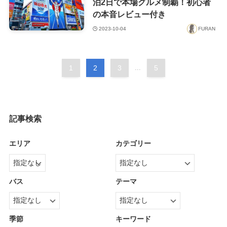
泊2日で本場グルメ制覇！初心者
の本音レビュー付き
2023-10-04
FURAN
1
2
3
...
5
記事検索
エリア
カテゴリー
バス
テーマ
季節
キーワード