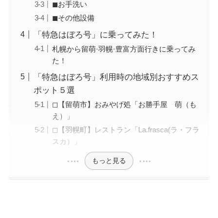
◼︎お手洗い
◼︎その他設備
「特急はぼろ号」に乗ってみた！
札幌から留萌·羽幌·豊富方面行きに乗ってみ
た！
「特急はぼろ号」利用時の地域別おすすめス
ポット５選
◻︎【留萌市】おみやげ処「お勝手屋 萌（も
え）」
◻︎【羽幌町】レストラン「La.frasca(ラ・フラ
スカ）」
もっと見る