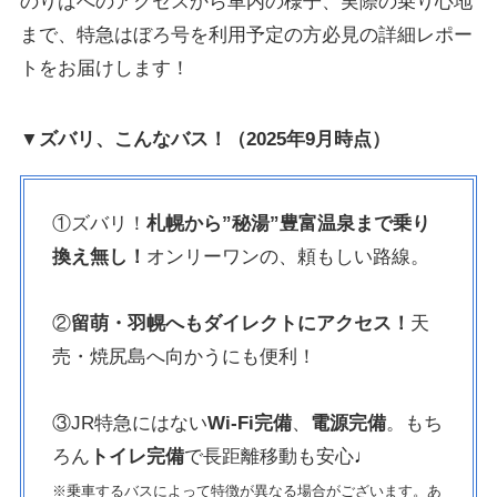
のりばへのアクセスから車内の様子、実際の乗り心地
まで、特急はぼろ号を利用予定の方必見の詳細レポー
トをお届けします！
▼ズバリ、こんなバス！（2025年9月時点）
①ズバリ！
札幌から”秘湯”豊富温泉まで乗り
換え無し！
オンリーワンの、頼もしい路線。
②
留萌・羽幌へもダイレクトにアクセス！
天
売・焼尻島へ向かうにも便利！
③JR特急にはない
Wi-Fi完備
、
電源完備
。もち
ろん
トイレ完備
で長距離移動も安心
♩
※乗車するバスによって特徴が異なる場合がございます。あ