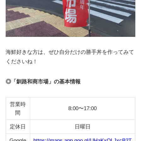
海鮮好きな方は、ぜひ自分だけの勝手丼を作ってみて
くださいね！
◎「釧路和商市場」の基本情報
営業時
8:00〜17:00
間
定休日
日曜日
Google
https://maps.app.goo.gl/UHaKxQLJxcB2T