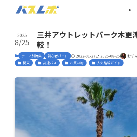
三井アウトレットパーク木更
2025
8/25
較！
テーマ別特集
初心者ガイド
2022-01-27
2025-08-25
おず
関東
高速バス
お買い物
人気路線ガイド