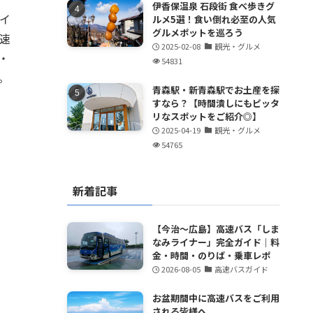
伊香保温泉 石段街 食べ歩きグ
イ
ルメ5選！食い倒れ必至の人気
グルメポットを巡ろう
速
2025-02-08
観光・グルメ
・
54831
。
青森駅・新青森駅でお土産を探
すなら？【時間潰しにもピッタ
リなスポットをご紹介◎】
2025-04-19
観光・グルメ
54765
新着記事
【今治～広島】高速バス「しま
なみライナー」完全ガイド｜料
金・時間・のりば・乗車レポ
2026-08-05
高速バスガイド
お盆期間中に高速バスをご利用
される皆様へ