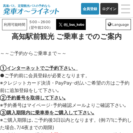
高速バス、定期観光バスの予約なら
会員登録
ログイン
5:00～26:00
利用可能時間
Language
（翌午前2:00）
高知駅前観光 ご乗車までのご案内
～～ご予約からご乗車まで～～
①インターネットでご予約下さい。
●ご予約前に会員登録が必要となります。
※クレジットカード決済・PayPay･d払いご希望の方はご予約
前に追加登録をして下さい｡
②予約番号を取得して下さい｡
※予約番号はマイページ･予約確認メールよりご確認下さい｡
③購入期限内に乗車券をご購入して下さい｡
※ご購入期限は､ご予約後3日以内となります。(例:7/1に予約し
た場合､7/4夜までの期限)