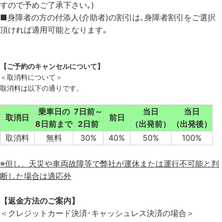
すので予めご了承下さい｡)
■身障者の方の付添人(介助者)の割引は､身障者割引をご選択
頂ければ適用可能となります｡
【ご予約のキャンセルについて】
＜取消料について＞
取消料は以下の通りです。
乗車日の
7日前～
当日
当日
取消日
前日
8日前まで
2日前
（出発前）
（出発後）
取消料
無料
30%
40%
50%
100%
※但し、天災や車両故障等で弊社が運休または運行不可能と判
断した場合は適応外
【返金方法のご案内】
＜クレジットカード決済･キャッシュレス決済の場合＞