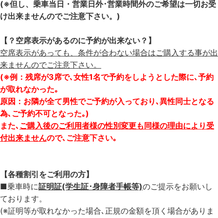
(※但し、乗車当日・営業日外･営業時間外のご希望は一切お受
け出来ませんのでご注意下さい。)
【？空席表示があるのに予約が出来ない？】
空席表示があっても、条件が合わない場合はご購入する事が出
来ませんのでご注意下さい。
(※例：残席が3席で､女性1名で予約をしようとした際に､予約
が取れなかった｡
原因：お隣が全て男性でご予約が入っており､異性同士となる
為､ご予約不可となった｡)
また､
ご購入後のご利用者様の性別変更も同様の理由により受
付出来ません
ので､ご注意下さい｡
【各種割引をご利用の方】
■乗車時に
証明証(学生証･身障者手帳等)
のご提示をお願いし
ております。
(※証明等が取れなかった場合､正規の金額を頂く場合がありま