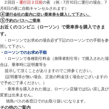
２回目－
運行日２日前
の夜 （例：7月10日に運行の場合、7
月8日の夜に自動キャンセルされます）
④
運行会社の案内に従い乗車券を購入して下さい。
⑤
予約のバスへご乗車
お近くのコンビニ（ローソン）で乗車券を購入できま
す。
・ローソンでお求めの場合必ず下記のローソンでの手順を参
照して下さい。
・
ローソンでのお求め手順
・ローソンで各種割引料金（身障者割引等）で購入された場
合は、乗車時に証明書等を
提示して頂くことがありますのでご持参ください。
(証明書等が無い場合、正規の料金頂く場合がございますの
で予めご了承ください。）
・乗車券を購入された後は、ローソン店舗では払い戻し及び
変更は出来ません。
徳島バスの各窓口でのお取り扱いになります。
その他のご案内