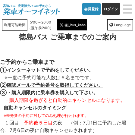
高速バス、定期観光バスの予約なら
会員登録
ログイン
5:00～26:00
利用可能時間
Language
（翌午前2:00）
徳島バス ご乗車までのご案内
ご予約からご乗車まで
①
インターネットで予約をしてください。
※一度に予約可能な人数は６名までです。
②
確認メールで予約番号を取得してください。
③・購入期限内に乗車券を購入して下さい。
・購入期限を過ぎると自動的にキャンセルになります。
自動キャンセルのタイミング
※未発券の予約に対してのみ処理が行われます。
１回目－
予約後５日目
の夜 （例：7月1日に予約した場
合、7月6日の夜に自動キャンセルされます）