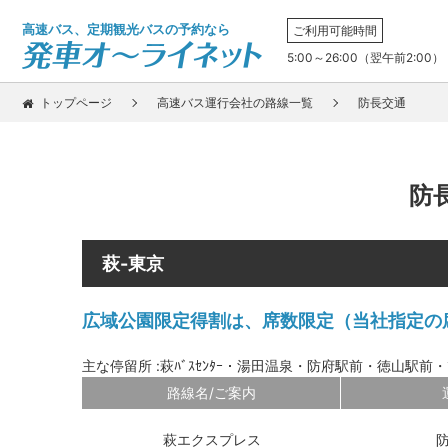
高速バス、定期観光バスの予約なら
ご利用可能時間
5:00～26:00（翌午前2:00）
トップページ
高速バス運行会社の路線一覧
防長交通
防
萩-東京
広域公園限定得割は、席数限定（当社指定の席
主な停留所 :萩ﾊﾞｽｾﾝﾀｰ・湯田温泉・防府駅前・徳山駅前・
路線名/ご案内
萩エクスプレス