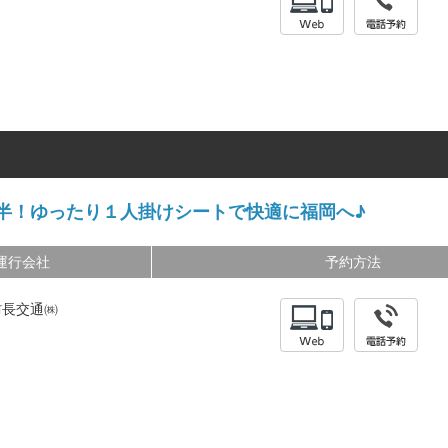
半！ゆったり１人掛けシートで快適に福岡へ♪
運行会社
予約方法
防長交通㈱