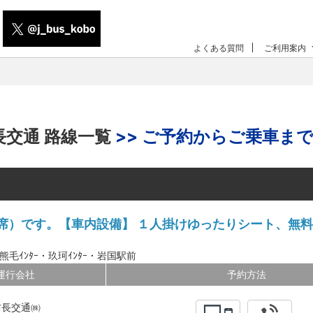
よくある質問
ご利用案内
長交通 路線一覧
>> ご予約からご乗車まで 
）です。【車内設備】 １人掛けゆったりシート、無料W
熊毛ｲﾝﾀｰ・玖珂ｲﾝﾀｰ・岩国駅前
運行会社
予約方法
防長交通㈱