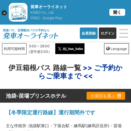
発車オーライネット
開く
KOBO Co., Ltd.
FREE - Google Play
高速バス、定期観光バスの予約なら
会員登録
ログイン
5:00～26:00
利用可能時間
Language
（翌午前2:00）
伊豆箱根バス 路線一覧
>> ご予約か
らご乗車まで <<
池袋-苗場プリンスホテル
出発日を選ぶ
【冬季限定運行路線】運行期間外です
主な停留所 :池袋駅東口・下落合駅・練馬駅(練馬区役所)・苗場