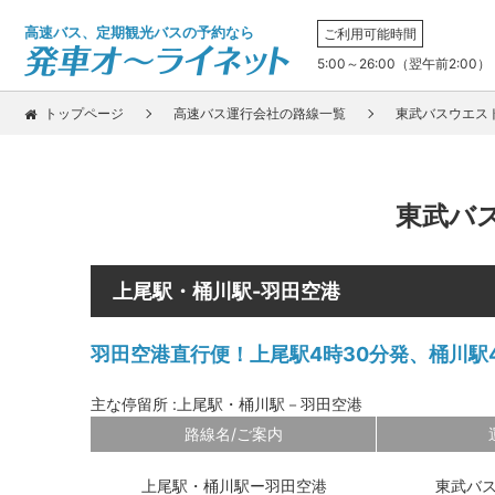
高速バス、定期観光バスの予約なら
ご利用可能時間
5:00～26:00（翌午前2:00）
トップページ
高速バス運行会社の路線一覧
東武バスウエス
東武バ
上尾駅・桶川駅-羽田空港
羽田空港直行便！上尾駅4時30分発、桶川駅
主な停留所 :上尾駅・桶川駅－羽田空港
路線名/ご案内
上尾駅・桶川駅ー羽田空港
東武バ