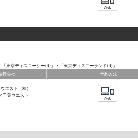
。
「東京ディズニーシー(R)」・「東京ディズニーランド(R)」
運行会社
予約方法
スウエスト（株）
ス千葉ウエスト