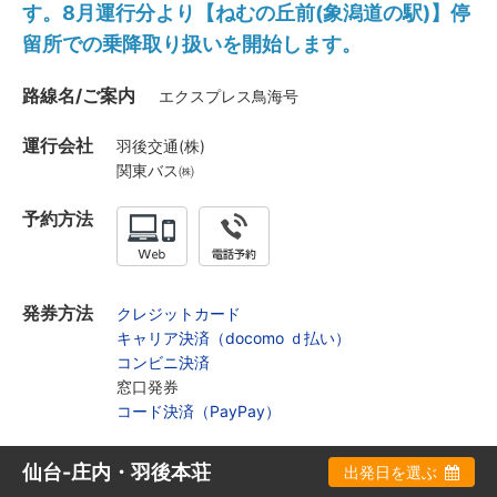
す。8月運行分より【ねむの丘前(象潟道の駅)】停
留所での乗降取り扱いを開始します。
路線名/ご案内
エクスプレス鳥海号
運行会社
羽後交通(株)
関東バス㈱
予約方法
発券方法
クレジットカード
キャリア決済（docomo ｄ払い）
コンビニ決済
窓口発券
コード決済（PayPay）
仙台-庄内・羽後本荘
出発日を選ぶ