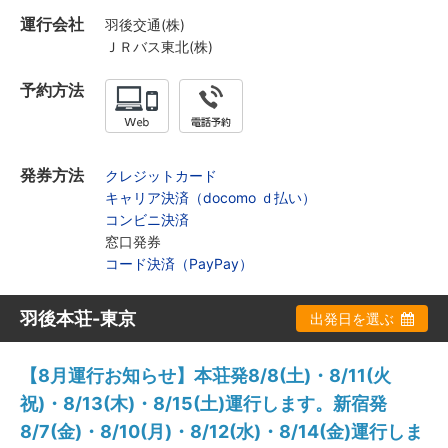
運行会社
羽後交通(株)
ＪＲバス東北(株)
予約方法
発券方法
クレジットカード
キャリア決済（docomo ｄ払い）
コンビニ決済
窓口発券
コード決済（PayPay）
羽後本荘-東京
出発日を選ぶ
【8月運行お知らせ】本荘発8/8(土)・8/11(火
祝)・8/13(木)・8/15(土)運行します。新宿発
8/7(金)・8/10(月)・8/12(水)・8/14(金)運行しま