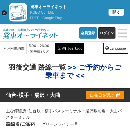
発車オーライネット
開く
KOBO Co., Ltd.
FREE - Google Play
高速バス、定期観光バスの予約なら
会員登録
ログイン
5:00～26:00
利用可能時間
Language
（翌午前2:00）
羽後交通 路線一覧
>> ご予約からご
乗車まで <<
仙台-横手・湯沢・大曲
出発日を選ぶ
主な停留所 :仙台駅・横手バスターミナル・湯沢駅前角・大曲バ
スターミナル
路線名/ご案内
グリーンライナー号