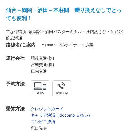
仙台～鶴岡・酒田～本荘間 乗り換えなしでとっ
ても便利！
主な停留所 :象潟駅・酒田バスターミナル・庄内あさひ・仙台駅
前広瀬通
路線名/ご案内
gassan・SSライナー・夕陽
運行会社
羽後交通(株)
宮城交通(株)
庄内交通
予約方法
発券方法
クレジットカード
キャリア決済（docomo ｄ払い）
コンビニ決済
窓口発券