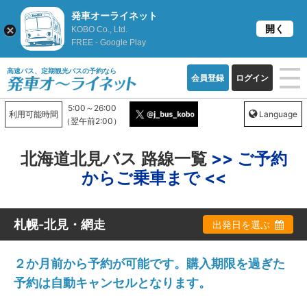
発車オーライネット
開く
KOBO Co., Ltd.
FREE - Google Play
高速バス、定期観光バスの予約なら
会員登録
ログイン
5:00～26:00
利用可能時間
Language
（翌午前2:00）
北海道北見バス 路線一覧
>> ご予約
からご乗車まで <<
札幌-北見・網走
出発日を選ぶ
２か月前から予約が可能です。購入期限を過ぎた
予約は自動キャンセルとなります。