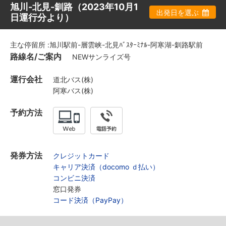
旭川-北見-釧路（2023年10月1
出発日を選ぶ
日運行分より）
主な停留所 :旭川駅前-層雲峡-北見ﾊﾞｽﾀｰﾐﾅﾙ-阿寒湖-釧路駅前
路線名/ご案内
NEWサンライズ号
運行会社
道北バス(株)
阿寒バス(株)
予約方法
発券方法
クレジットカード
キャリア決済（docomo ｄ払い）
コンビニ決済
窓口発券
コード決済（PayPay）