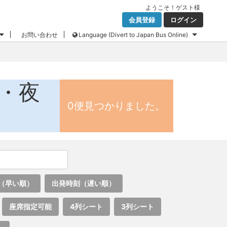
ようこそ！
ゲスト
様
会員登録
ログイン
お問い合わせ
Language (Divert to Japan Bus Online)
ス・夜
0便見つかりました。
（早い順）
出発時刻（遅い順）
座席指定可能
4列シート
3列シート