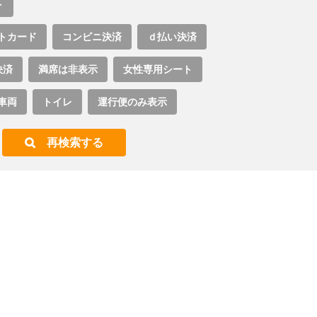
ト
トカード
コンビニ決済
ｄ払い決済
決済
満席は非表示
女性専用シート
車両
トイレ
運行便のみ表示
再検索する
。