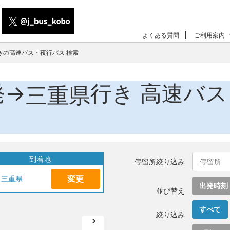
よくある質問
ご利用案内
きの高速バス・夜行バス 検索
発→
行き 高速バ
三重県
到着地
停留所絞り込み
変更
三重県
出発時刻
並び替え
すべて
絞り込み