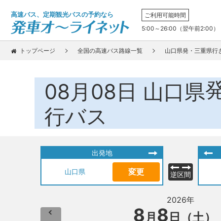
高速バス、定期観光バスの予約なら
ご利用可能時間
5:00～26:00（翌午前2:00）
トップページ
全国の高速バス路線一覧
山口県発・三重県行
08月08日
山口県
行バス
出発地
変更
山口県
逆区間
2026年
8
8
月
日（土）