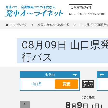
高速バス、定期観光バスの予約なら
ご利用可能時間
5:00～26:00（翌午前2:00）
トップページ
全国の高速バス路線一覧
山口県発・石川県行
08月09日
山口県
行バス
出発地
変更
山口県
逆区間
2026年
8
9
月
日（日）