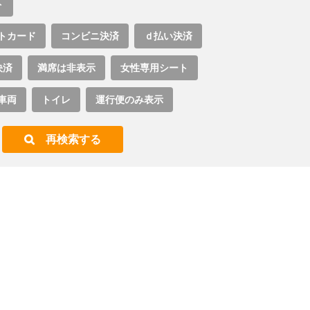
ト
トカード
コンビニ決済
ｄ払い決済
決済
満席は非表示
女性専用シート
車両
トイレ
運行便のみ表示
再検索する
。