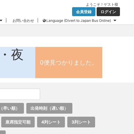
ようこそ！
ゲスト
様
会員登録
ログイン
お問い合わせ
Language (Divert to Japan Bus Online)
ス・夜
0便見つかりました。
（早い順）
出発時刻（遅い順）
座席指定可能
4列シート
3列シート