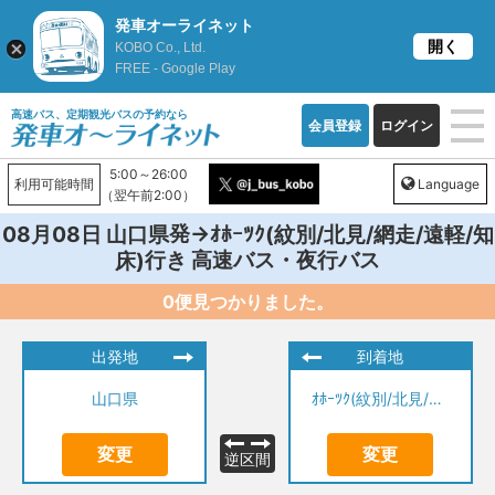
発車オーライネット
開く
KOBO Co., Ltd.
FREE - Google Play
高速バス、定期観光バスの予約なら
会員登録
ログイン
5:00～26:00
利用可能時間
Language
（翌午前2:00）
発→
08月08日
山口県
ｵﾎｰﾂｸ(紋別/北見/網走/遠軽/知
行き 高速バス・夜行バス
床)
0便見つかりました。
出発地
到着地
山口県
ｵﾎｰﾂｸ(紋別/北見/網走/遠軽/知床)
変更
変更
逆区間