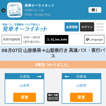
発車オーライネット
開く
KOBO Co., Ltd.
FREE - Google Play
高速バス、定期観光バスの予約なら
会員登録
ログイン
5:00～26:00
利用可能時間
Language
（翌午前2:00）
発→
行き 高速バス・夜行バ
08月07日
山形県
山梨県
ス
0便見つかりました。
出発地
到着地
山形県
山梨県
変更
変更
逆区間