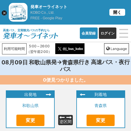
発車オーライネット
開く
KOBO Co., Ltd.
FREE - Google Play
高速バス、定期観光バスの予約なら
会員登録
ログイン
5:00～26:00
利用可能時間
Language
（翌午前2:00）
発→
行き 高速バス・夜行
08月09日
和歌山県
青森県
バス
0便見つかりました。
出発地
到着地
和歌山県
青森県
変更
変更
逆区間